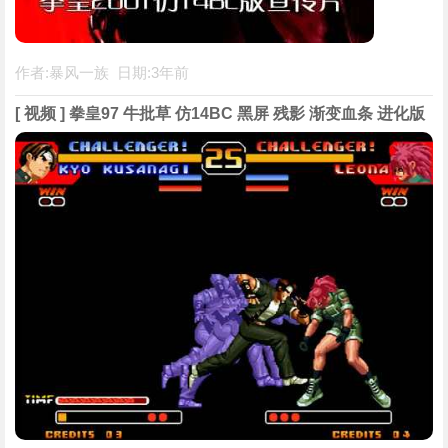
作者:暴风一族 日期:3年前
[ 视频 ] 拳皇97 牛批草 仿14BC 黑屏 残影 渐变血条 进化版