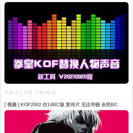
作者:五仁月饼 日期:5年前
[ 视频 ] KOF2002 仿14BC版 宣传片 无比华丽 全民BC