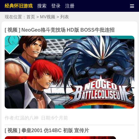
≡
经典怀旧游戏
搜索
登录
注册
现在位置：
首页
>
MV视频
> 列表
[ 视频 ] NeoGeo格斗竞技场 HD版 BOSS牛批连招
作者:红温的八神 日期:6个月前
[ 视频 ] 拳皇2001 仿14BC 初版 宣传片