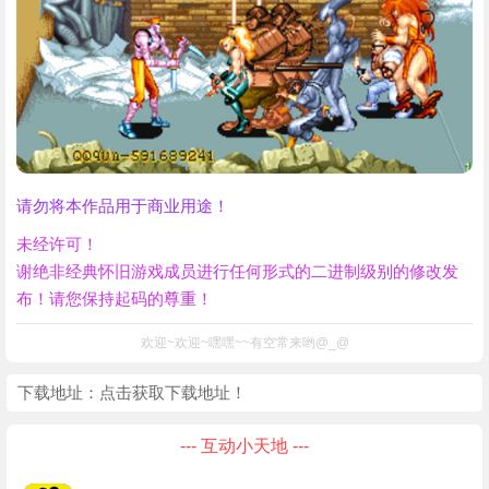
请勿将本作品用于商业用途！
未经许可！
谢绝非经典怀旧游戏成员进行任何形式的二进制级别的修改发
布！请您保持起码的尊重！
欢迎~欢迎~嘿嘿~~有空常来哟@_@
下载地址：
点击获取下载地址！
--- 互动小天地 ---