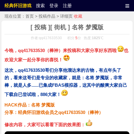
≡
经典怀旧游戏
搜索
登录
注册
现在位置：
首页
>
投稿作品
> 详细页
收藏
[ 投稿 ][ 街机 ] 名将 梦魇版
作者:qq417633530 积分:
5
分 热度:
1825
℃
今晚，qq417633530（棒神）来投稿和大家分享好东西啦
也
欢迎大家一起分享你的喜悦！
这次，qq417633530哥们分享他溜达来的古物，有点年头了
的，看来这哥们是专业的收藏家，就是：名将 梦魇版，非常
棒，就是人多......已集成FBAS模拟器，这其中的酸爽大家自己
下载自已尝试啦，886大家！
HACK作品：名将 梦魇版
分享：经典怀旧游戏会员之qq417633530（棒神）
修改内容，大家可以看看下面的效果图：