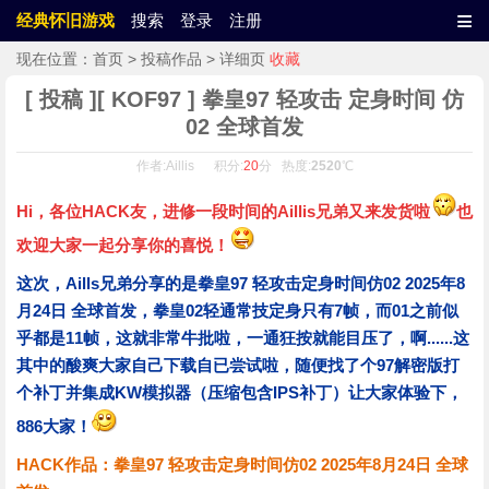
≡
经典怀旧游戏
搜索
登录
注册
现在位置：
首页
>
投稿作品
> 详细页
收藏
[ 投稿 ][ KOF97 ] 拳皇97 轻攻击 定身时间 仿
02 全球首发
作者:Aillis 积分:
20
分 热度:
2520
℃
Hi，各位HACK友，进修一段时间的Aillis兄弟又来发货啦
也
欢迎大家一起分享你的喜悦！
这次，Aills兄弟分享的是拳皇97 轻攻击定身时间仿02 2025年8
月24日 全球首发，拳皇02轻通常技定身只有7帧，而01之前似
乎都是11帧，这就非常牛批啦，一通狂按就能目压了，啊......这
其中的酸爽大家自己下载自已尝试啦，随便找了个97解密版打
个补丁并集成KW模拟器（压缩包含IPS补丁）让大家体验下，
886大家！
HACK作品：拳皇97 轻攻击定身时间仿02 2025年8月24日 全球