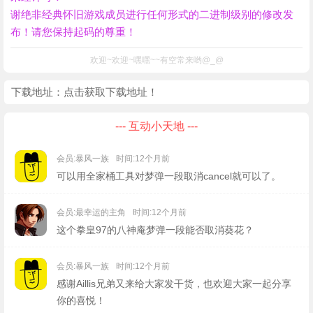
谢绝非经典怀旧游戏成员进行任何形式的二进制级别的修改发
布！请您保持起码的尊重！
欢迎~欢迎~嘿嘿~~有空常来哟@_@
下载地址：
点击获取下载地址！
--- 互动小天地 ---
会员:暴风一族
时间:12个月前
可以用全家桶工具对梦弹一段取消cancel就可以了。
会员:最幸运的主角
时间:12个月前
这个拳皇97的八神庵梦弹一段能否取消葵花？
会员:暴风一族
时间:12个月前
感谢Aillis兄弟又来给大家发干货，也欢迎大家一起分享
你的喜悦！