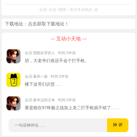
欢迎~欢迎~嘿嘿~~有空常来哟@_@
下载地址：
点击获取下载地址！
--- 互动小天地 ---
会员:望眼欲穿的人
时间:3年前
切，大老爷们谁还不会个打手枪。
会员:暴风一族
时间:3年前
楼下这哥们识货......
会员:最幸运的主角
时间:3年前
要是能在97终极之战加上龙二打手枪就不错了……