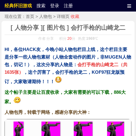
≡
经典怀旧游戏
搜索
登录
注册
现在位置：
首页
>
人物包
> 详细页
收藏
[ 人物分享 ][ 图片包 ] 会打手枪的山崎龙二
作者:分享 积分:
20
分 热度:
1969
℃
HI，各位HACK友，今晚小站人物包栏目上线，这个栏目主要
是分享一些人物包素材（人物全套动作的图片，非MUGEN人物
包，切记！），这次分享的人物是：
会打手枪的山崎龙二（共
1635张）
，这个厉害了，会打手枪的龙二，KOF97狂龙版预
订，大家敬请期待！！！
这个帖子主要是让百度收录，大家有需要的可以下载，886大
家。
人物包秀，转载于网络，感谢分享的大神：