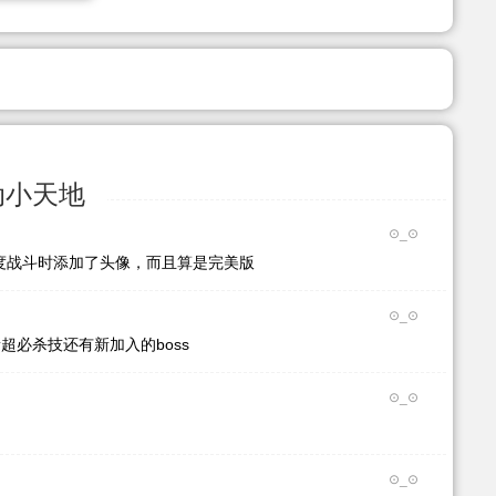
动小天地
⊙_⊙
利度战斗时添加了头像，而且算是完美版
⊙_⊙
新超必杀技还有新加入的boss
⊙_⊙
⊙_⊙