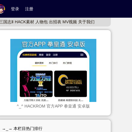
登录
注册
三国志Ⅱ
HACK素材
人物包
出招表
MV视频
关于我们
^_^ HACKROM 官方APP 拳皇通 安卓版
→_→ 本栏目热门排行