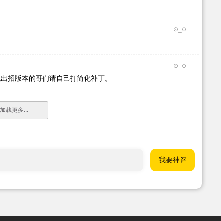
⊙_⊙
⊙_⊙
化出招版本的哥们请自己打简化补丁。
加载更多...