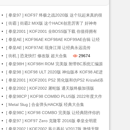
[ 拳皇97 ] KOF97 终极之战2020版 这个玩起来真的很
爽
[ 街霸 ] 街霸2 MIX版 这个HACK创意厉害了 好神奇
58925
54333
[ 拳皇2001 ] KOF2001 全BOSS版下载 你值得拥有
33571
[ 拳皇AE ] KOF96AE KOF98AE KOF99AE合辑 让经
典永远流传
[ 拳皇AE ] KOF97AE 现身江湖 让经典永远流传
32904
30979
[ 街机 ] 恐龙快打 修改版 超大合集
29674
[ 拳皇98H ] KOF98H ROM 完美版 附带BC系统汇编源
码
[ 拳皇98 ] KOF98 ULT 2020版 神仙版本 KOF98 AE进
29020
化版
[ 拳皇2001 ] KOF2001 PS2 简化版和仿PS2 Krizalid添
24471
加版
[ 拳皇2002 ] KOF2002 屠蛇版 通天版终极加强版
23748
23680
[ 拳皇98CP ] KOF98 COMBO PLUS版 2022年度大作
23617
[ Metal Slug ] 合金弹头HACK版 经典大合集
22740
[ 拳皇98C ] KOF98 COMBO 完美版 让经典陪伴你的
生活
[ 拳皇97 ] KOF97 Zero 克隆零 2016版 拳皇全明星
19232
18778
[ 拳皇2002 ] KOF2002 风云再起 V2017版 激情无限