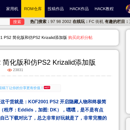
区
家用机
ROM仓库
投稿作品
HACK作品
HACK教程
热门搜索：
97
98
2002
在线玩：
FC
街机
有趣的栏目：
搜索
001 PS2 简化版和仿PS2 Krizalid添加版
购买此积分帖
S2 简化版和仿PS2 Krizalid添加版
23831
有喜欢的东东，有空没空常来坐坐！
投稿丫让你的分享更有价值！
有喜欢的东东，有空没空常来坐坐！
投稿丫让你的分享更有价值！
干货就是：KOF2001 PS2 开启隐藏人物和终极简
版（程序：Eddids，加图: DK），嘿嘿，是不是有点
就自己下载对比了，总之非常好玩就是了，非常完整的