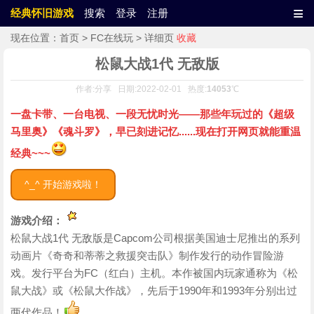
≡
经典怀旧游戏
搜索
登录
注册
现在位置：
首页
>
FC在线玩
> 详细页
收藏
松鼠大战1代 无敌版
作者:分享 日期:2022-02-01 热度:
14053
℃
一盘卡带、一台电视、一段无忧时光——那些年玩过的《超级
马里奥》《魂斗罗》，早已刻进记忆......现在打开网页就能重温
经典~~~
^_^ 开始游戏啦！
游戏介绍：
松鼠大战1代 无敌版是Capcom公司根据美国迪士尼推出的系列
动画片《奇奇和蒂蒂之救援突击队》制作发行的动作冒险游
戏。发行平台为FC（红白）主机。本作被国内玩家通称为《松
鼠大战》或《松鼠大作战》，先后于1990年和1993年分别出过
两代作品！