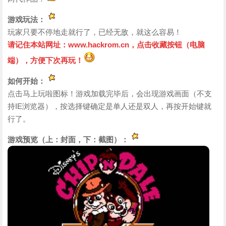
游戏玩法：
玩家只要不停地走就行了，已经无敌，就这么容易！
请记住本站网址：www.hackrom.cn，点击收藏按钮（电脑
端），方便下次再玩！
如何开始：
点击马上玩啦图标！游戏加载完毕后，会出现游戏画面（不支
持IE浏览器），按选择键确定是单人还是双人，再按开始键就
行了。
游戏预览（上：封面，下：截图）：