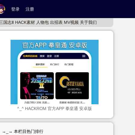
登录
注册
三国志Ⅱ
HACK素材
人物包
出招表
MV视频
关于我们
^_^ HACKROM 官方APP 拳皇通 安卓版
→_→ 本栏目热门排行