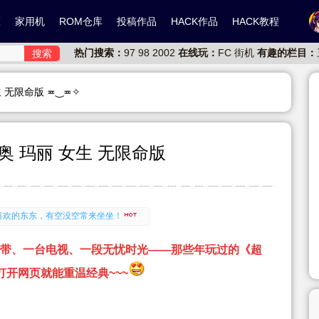
区
家用机
ROM仓库
投稿作品
HACK作品
HACK教程
热门搜索：
97
98
2002
在线玩：
FC
街机
有趣的栏目：
搜索
 无限命版 ≖‿≖✧
里奥 玛丽 女生 无限命版
有喜欢的东东，有空没空常来坐坐！
投稿丫让你的分享更有价值！
有喜欢的东东，有空没空常来坐坐！
一盘卡带、一台电视、一段无忧时光——那些年玩过的《超
投稿丫让你的分享更有价值！
在打开网页就能重温经典~~~