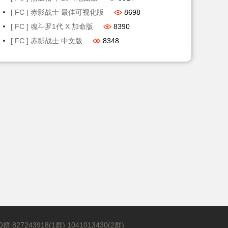
[ FC ] 赤影战士 最佳可视化版
8698
[ FC ] 魂斗罗1代 X 加命版
8390
[ FC ] 赤影战士 中文版
8348
Q群:827243918(1群) 1041013430(2群)