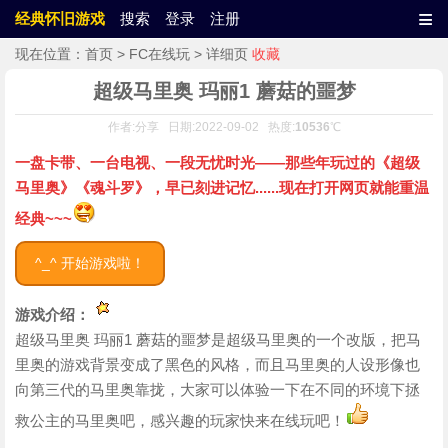
≡
经典怀旧游戏
搜索
登录
注册
现在位置：
首页
>
FC在线玩
> 详细页
收藏
超级马里奥 玛丽1 蘑菇的噩梦
作者:分享 日期:2022-09-02 热度:
10536
℃
一盘卡带、一台电视、一段无忧时光——那些年玩过的《超级
马里奥》《魂斗罗》，早已刻进记忆......现在打开网页就能重温
经典~~~
^_^ 开始游戏啦！
游戏介绍：
超级马里奥 玛丽1 蘑菇的噩梦是超级马里奥的一个改版，把马
里奥的游戏背景变成了黑色的风格，而且马里奥的人设形像也
向第三代的马里奥靠拢，大家可以体验一下在不同的环境下拯
救公主的马里奥吧，感兴趣的玩家快来在线玩吧！