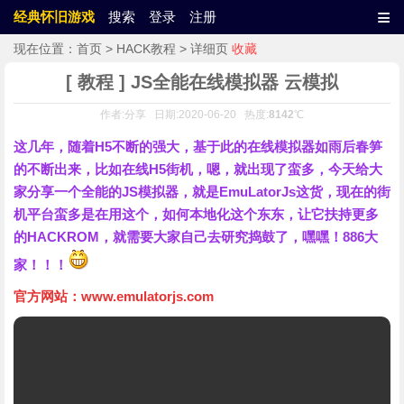
≡
经典怀旧游戏
搜索
登录
注册
现在位置：
首页
>
HACK教程
> 详细页
收藏
[ 教程 ] JS全能在线模拟器 云模拟
作者:分享 日期:2020-06-20 热度:
8142
℃
这几年，随着H5不断的强大，基于此的在线模拟器如雨后春笋
的不断出来，比如在线H5街机，嗯，就出现了蛮多，今天给大
家分享一个全能的JS模拟器，就是EmuLatorJs这货，现在的街
机平台蛮多是在用这个，如何本地化这个东东，让它扶持更多
的HACKROM，就需要大家自己去研究捣鼓了，嘿嘿！886大
家！！！
官方网站：
www.emulatorjs.com