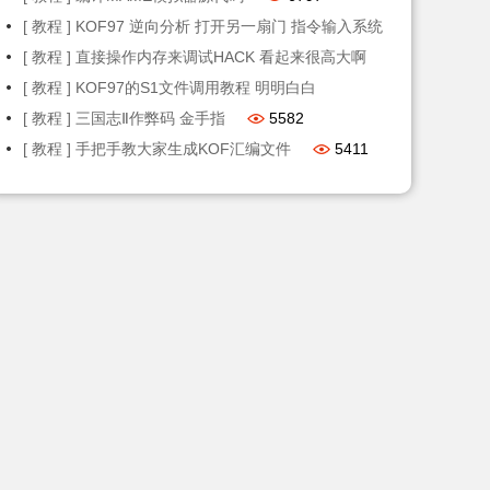
[ 教程 ] KOF97 逆向分析 打开另一扇门 指令输入系统
6493
[ 教程 ] 直接操作内存来调试HACK 看起来很高大啊
6064
[ 教程 ] KOF97的S1文件调用教程 明明白白
5761
[ 教程 ] 三国志Ⅱ作弊码 金手指
5582
[ 教程 ] 手把手教大家生成KOF汇编文件
5411