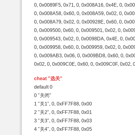
0, 0x0089F5, 0x71, 0, 0x008A16, 0x4E, 0, 0x0
0, 0x008A58, 0x60, 0, 0x008A59, 0x02, 0, 0x0
0, 0x008A79, 0x02, 0, 0x00928E, 0x60, 0, 0x0
0, 0x009500, 0x60, 0, 0x009501, 0x02, 0, 0x00
0, 0x009543, 0x02, 0, 0x0098DA, 0x4E, 0, 0x0
0, 0x009958, 0x60, 0, 0x009959, 0x02, 0, 0x00
0, 0x009AB3, 0x06, 0, 0x009BD8, 0x60, 0, 0x
0x02, 0, 0x009C0E, 0x60, 0, 0x009C0F, 0x02,
cheat "选关"
default 0
0 "关闭"
1 "关1", 0, 0xFF7F88, 0x00
2 "关2", 0, 0xFF7F88, 0x01
3 "关3", 0, 0xFF7F88, 0x03
4 "关4", 0, 0xFF7F88, 0x05