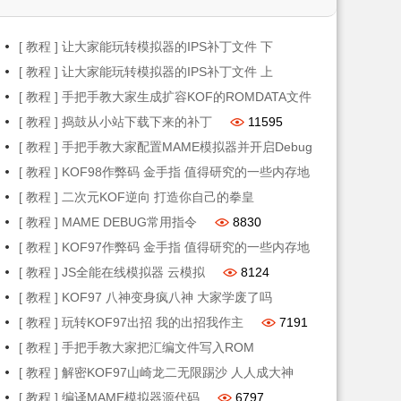
[ 教程 ] 让大家能玩转模拟器的IPS补丁文件 下
25883
[ 教程 ] 让大家能玩转模拟器的IPS补丁文件 上
15870
[ 教程 ] 手把手教大家生成扩容KOF的ROMDATA文件
15544
[ 教程 ] 捣鼓从小站下载下来的补丁
11595
[ 教程 ] 手把手教大家配置MAME模拟器并开启Debug
模式
[ 教程 ] KOF98作弊码 金手指 值得研究的一些内存地
11466
址
[ 教程 ] 二次元KOF逆向 打造你自己的拳皇
9319
8979
[ 教程 ] MAME DEBUG常用指令
8830
[ 教程 ] KOF97作弊码 金手指 值得研究的一些内存地
址
[ 教程 ] JS全能在线模拟器 云模拟
8124
8308
[ 教程 ] KOF97 八神变身疯八神 大家学废了吗
7778
[ 教程 ] 玩转KOF97出招 我的出招我作主
7191
[ 教程 ] 手把手教大家把汇编文件写入ROM
7063
[ 教程 ] 解密KOF97山崎龙二无限踢沙 人人成大神
6884
[ 教程 ] 编译MAME模拟器源代码
6797