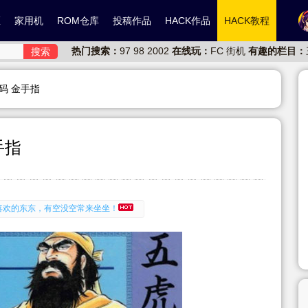
区
家用机
ROM仓库
投稿作品
HACK作品
HACK教程
热门搜索：
97
98
2002
在线玩：
FC
街机
有趣的栏目：
搜索
弊码 金手指
手指
有喜欢的东东，有空没空常来坐坐！
投稿丫让你的分享更有价值！
有喜欢的东东，有空没空常来坐坐！
投稿丫让你的分享更有价值！