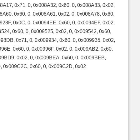
08A17, 0x71, 0, 0x008A32, 0x60, 0, 0x008A33, 0x02,
08A60, 0x60, 0, 0x008A61, 0x02, 0, 0x008A78, 0x60,
0928F, 0x0C, 0, 0x0094EE, 0x60, 0, 0x0094EF, 0x02,
9524, 0x60, 0, 0x009525, 0x02, 0, 0x009542, 0x60,
098DB, 0x71, 0, 0x009934, 0x60, 0, 0x009935, 0x02,
996E, 0x60, 0, 0x00996F, 0x02, 0, 0x009AB2, 0x60,
009BD9, 0x02, 0, 0x009BEA, 0x60, 0, 0x009BEB,
 0, 0x009C2C, 0x60, 0, 0x009C2D, 0x02