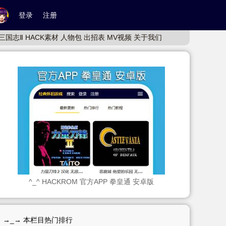
登录
注册
三国志Ⅱ
HACK素材
人物包
出招表
MV视频
关于我们
^_^ HACKROM 官方APP 拳皇通 安卓版
→_→ 本栏目热门排行